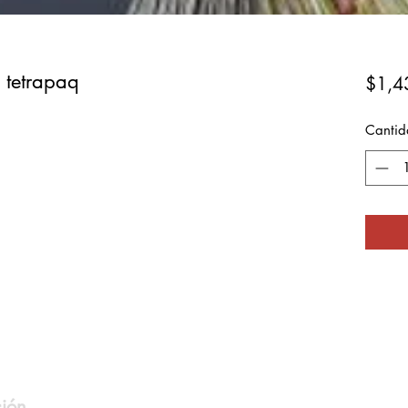
o tetrapaq
$1,4
Cantid
ción