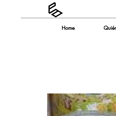
Home
Quié