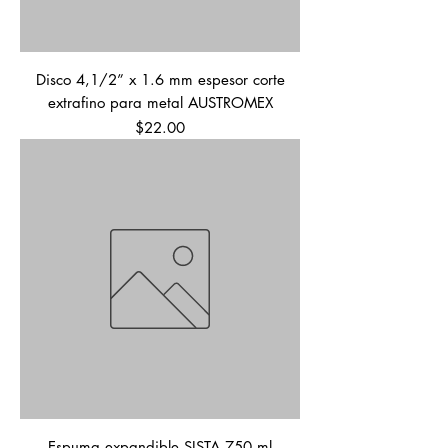
Disco 4,1/2” x 1.6 mm espesor corte
extrafino para metal AUSTROMEX
Precio
$22.00
Espuma expandible SISTA 750 ml