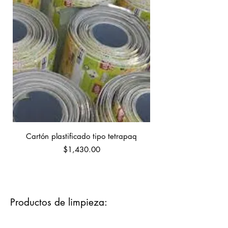
Cartón plastificado tipo tetrapaq
Cartón corrugado 1.x
Precio
$1,430.00
Productos de limpieza: