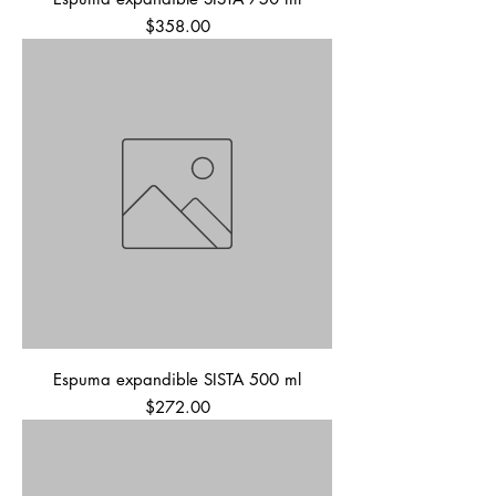
Precio
$358.00
Espuma expandible SISTA 500 ml
Precio
$272.00